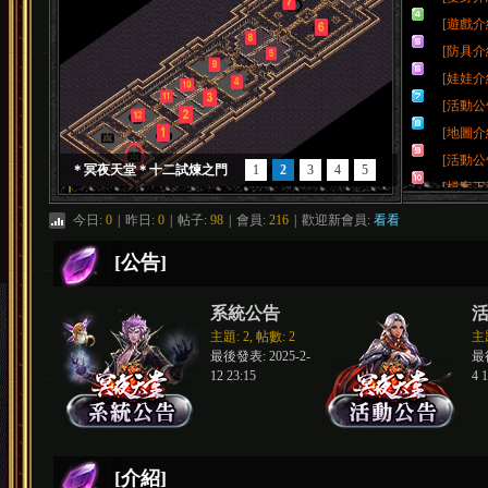
[遊戲介
[防具介
[娃娃介
[活動公
[地圖介
[活動公
＊冥夜天堂＊十二試煉之門
1
2
3
4
5
夜
[檔案下
今日:
0
|
昨日:
0
|
帖子:
98
|
會員:
216
|
歡迎新會員:
看看
[公告]
系統公告
主題: 2
,
帖數: 2
主題
最後發表: 2025-2-
最後
12 23:15
4 
天
[介紹]