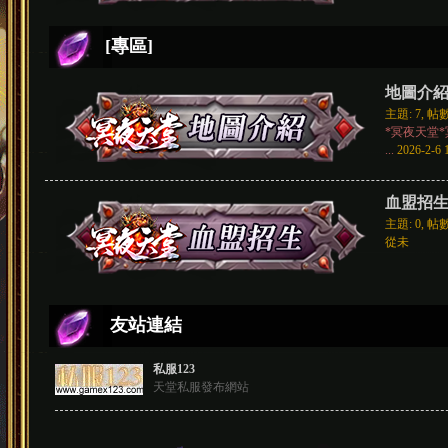
[專區]
地圖介
主題: 7
,
帖數
*冥夜天堂
...
2026-2-6 
血盟招
主題: 0
,
帖數
從未
友站連結
私服123
天堂私服發布網站