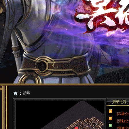
論壇
最新主題
[武器介
冥
»
[活動公
[變身介