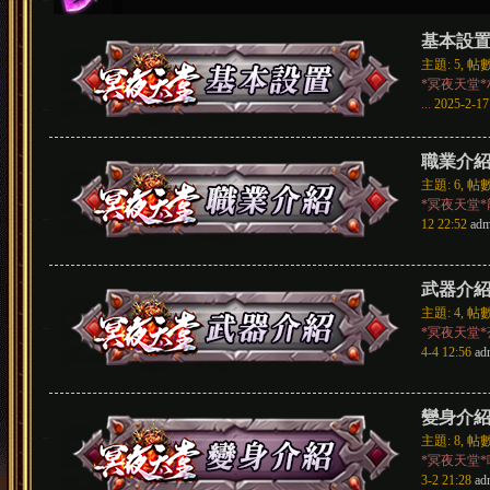
基本設
主題: 5
,
帖數
*冥夜天堂
...
2025-2-17
堂
職業介
主題: 6
,
帖數
*冥夜天堂
12 22:52
adm
武器介
主題: 4
,
帖數
*冥夜天堂
4-4 12:56
ad
變身介
主題: 8
,
帖數
*冥夜天堂
3-2 21:28
ad